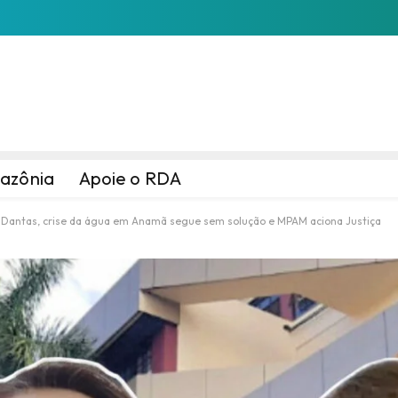
azônia
Apoie o RDA
a Dantas, crise da água em Anamã segue sem solução e MPAM aciona Justiça