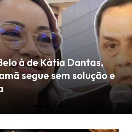
Belo à de Kátia Dantas,
namã segue sem solução e
a