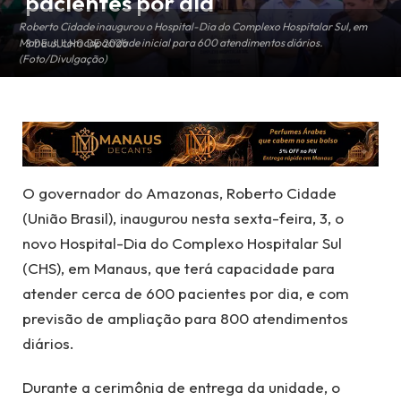
pacientes por dia
Roberto Cidade inaugurou o Hospital-Dia do Complexo Hospitalar Sul, em
Manaus, com capacidade inicial para 600 atendimentos diários.
3 DE JULHO DE 2026
(Foto/Divulgação)
O governador do Amazonas, Roberto Cidade
(União Brasil), inaugurou nesta sexta-feira, 3, o
novo Hospital-Dia do Complexo Hospitalar Sul
(CHS), em Manaus, que terá capacidade para
atender cerca de 600 pacientes por dia, e com
previsão de ampliação para 800 atendimentos
diários.
Durante a cerimônia de entrega da unidade, o