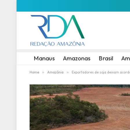
Manaus
Amazonas
Brasil
Am
Home
»
Amazônia
»
Exportadores de soja deixam acor