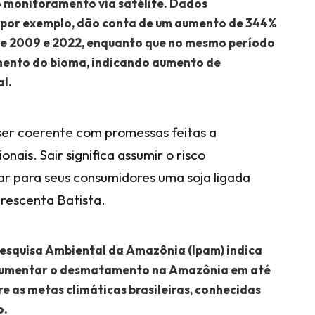
o monitoramento via satélite. Dados
 por exemplo, dão conta de um aumento de 344%
re 2009 e 2022, enquanto que no mesmo período
ento do bioma, indicando aumento de
l.
 ser coerente com promessas feitas a
nais. Sair significa assumir o risco
ar para seus consumidores uma soja ligada
escenta Batista.
Pesquisa Ambiental da Amazônia (Ipam) indica
 aumentar o desmatamento na Amazônia em até
e as metas climáticas brasileiras, conhecidas
o.