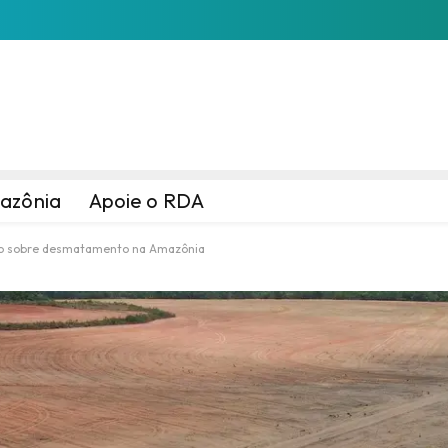
azônia
Apoie o RDA
do sobre desmatamento na Amazônia