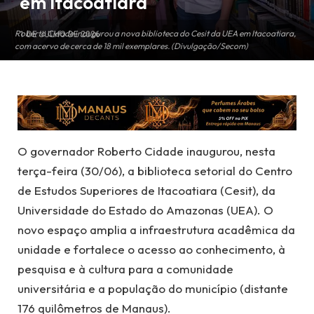
em Itacoatiara
Roberto Cidade inaugurou a nova biblioteca do Cesit da UEA em Itacoatiara,
1 DE JULHO DE 2026
com acervo de cerca de 18 mil exemplares. (Divulgação/Secom)
O governador Roberto Cidade inaugurou, nesta
terça-feira (30/06), a biblioteca setorial do Centro
de Estudos Superiores de Itacoatiara (Cesit), da
Universidade do Estado do Amazonas (UEA). O
novo espaço amplia a infraestrutura acadêmica da
unidade e fortalece o acesso ao conhecimento, à
pesquisa e à cultura para a comunidade
universitária e a população do município (distante
176 quilômetros de Manaus).