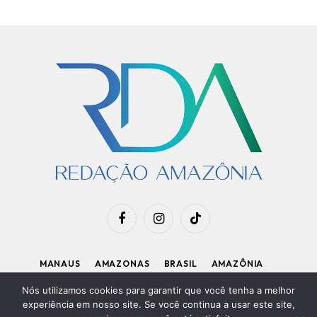
Facebook
Instagram
TikTok
MANAUS
AMAZONAS
BRASIL
AMAZÔNIA
APOIE O RDA
Nós utilizamos cookies para garantir que você tenha a melhor
experiência em nosso site. Se você continua a usar este site,