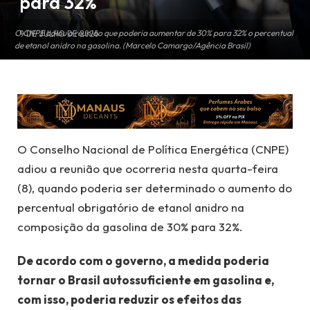
para 32%
O CNPE adiou a reunião que poderia aumentar de 30% para 32% o percentual
9 DE JULHO DE 2026
de etanol anidro na gasolina. (Marcelo Camargo/Agência Brasil)
O Conselho Nacional de Política Energética (CNPE)
adiou a reunião que ocorreria nesta quarta-feira
(8), quando poderia ser determinado o aumento do
percentual obrigatório de etanol anidro na
composição da gasolina de 30% para 32%.
De acordo com o governo, a medida poderia
tornar o Brasil autossuficiente em gasolina e,
com isso, poderia reduzir os efeitos das