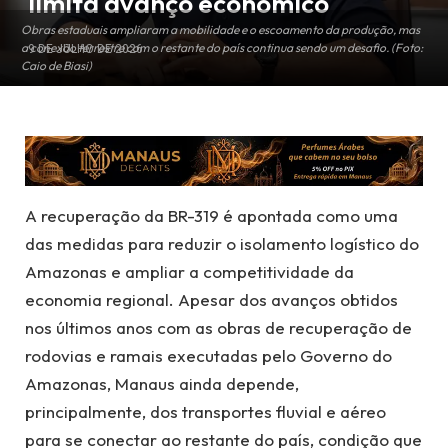
limita avanço econômico
Obras estaduais ampliaram a mobilidade e o escoamento da produção, mas
a conexão terrestre com o restante do país continua sendo um desafio. (Foto:
9 DE JULHO DE 2026
Caio de Biasi)
A recuperação da BR-319 é apontada como uma
das medidas para reduzir o isolamento logístico do
Amazonas e ampliar a competitividade da
economia regional. Apesar dos avanços obtidos
nos últimos anos com as obras de recuperação de
rodovias e ramais executadas pelo Governo do
Amazonas, Manaus ainda depende,
principalmente, dos transportes fluvial e aéreo
para se conectar ao restante do país, condição que