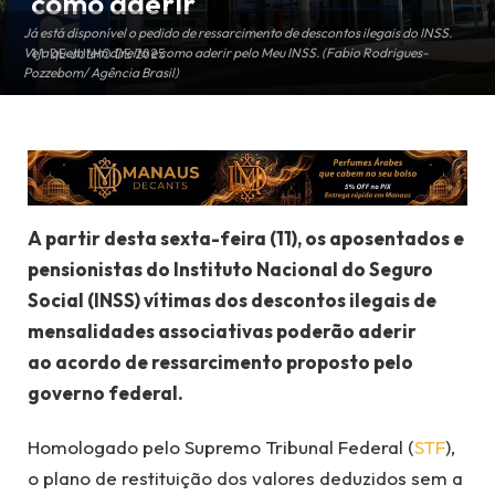
como aderir
Já está disponível o pedido de ressarcimento de descontos ilegais do INSS.
Veja quem tem direito e como aderir pelo Meu INSS. (Fabio Rodrigues-
11 DE JULHO DE 2025
Pozzebom/ Agência Brasil)
A partir desta sexta-feira (11), os aposentados e
pensionistas do Instituto Nacional do Seguro
Social (INSS) vítimas dos descontos ilegais de
mensalidades associativas poderão aderir
ao acordo de ressarcimento proposto pelo
governo federal.
Homologado pelo Supremo Tribunal Federal (
STF
),
o plano de restituição dos valores deduzidos sem a