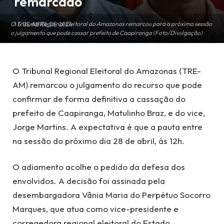
remarcado
O Tribunal Regional Eleitoral do Amazonas remarcou para a próxima sessão
16 DE ABRIL DE 2026
o julgamento que pode cassar prefeito de Caapiranga (Foto/Divulgação)
O Tribunal Regional Eleitoral do Amazonas (TRE-
AM) remarcou o julgamento do recurso que pode
confirmar de forma definitiva a cassação do
prefeito de Caapiranga, Matulinho Braz, e do vice,
Jorge Martins. A expectativa é que a pauta entre
na sessão do próximo dia 28 de abril, às 12h.
O adiamento acolhe o pedido da defesa dos
envolvidos. A decisão foi assinada pela
desembargadora Vânia Maria do Perpétuo Socorro
Marques, que atua como vice-presidente e
corregedora regional eleitoral do Estado.