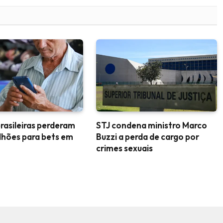
brasileiras perderam
STJ condena ministro Marco
ilhões para bets em
Buzzi a perda de cargo por
crimes sexuais