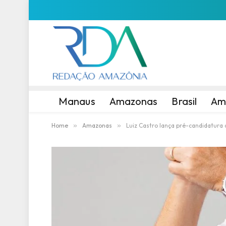
Manaus
Amazonas
Brasil
Am
Home
»
Amazonas
»
Luiz Castro lança pré-candidatura