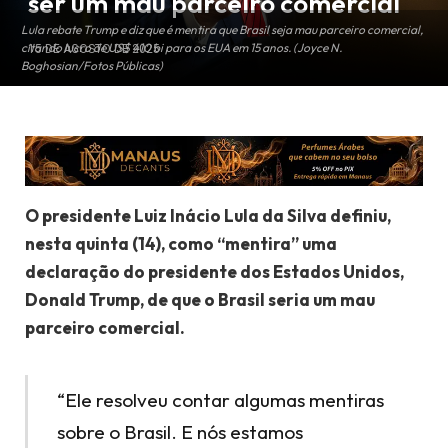
ser um mau parceiro comercial
Lula rebate Trump e diz que é mentira que Brasil seja mau parceiro comercial,
citando lucro de US$ 410 bi para os EUA em 15 anos. (Joyce N.
15 DE AGOSTO DE 2025
Boghosian/Fotos Públicas)
O presidente Luiz Inácio Lula da Silva definiu,
nesta quinta (14), como “mentira” uma
declaração do presidente dos Estados Unidos,
Donald Trump, de que o Brasil seria um mau
parceiro comercial.
“Ele resolveu contar algumas mentiras
sobre o Brasil. E nós estamos