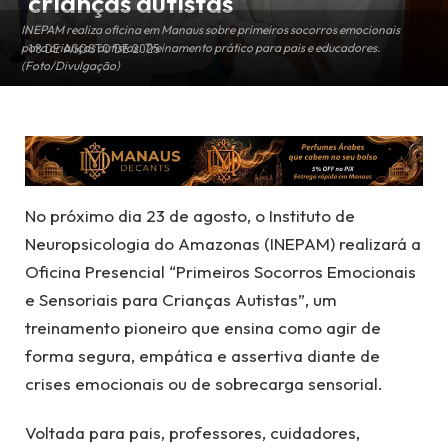
crianças autistas
INEPAM realiza oficina em Manaus sobre primeiros socorros emocionais
para crianças autistas. Treinamento prático para pais e educadores.
18 DE AGOSTO DE 2025
(Foto/Divulgação)
No próximo dia 23 de agosto, o Instituto de
Neuropsicologia do Amazonas (INEPAM) realizará a
Oficina Presencial “Primeiros Socorros Emocionais
e Sensoriais para Crianças Autistas”, um
treinamento pioneiro que ensina como agir de
forma segura, empática e assertiva diante de
crises emocionais ou de sobrecarga sensorial.
Voltada para pais, professores, cuidadores,