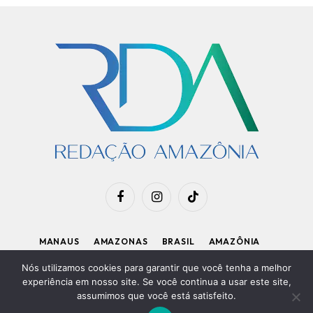
Facebook
Instagram
TikTok
MANAUS
AMAZONAS
BRASIL
AMAZÔNIA
APOIE O RDA
Nós utilizamos cookies para garantir que você tenha a melhor
experiência em nosso site. Se você continua a usar este site,
assumimos que você está satisfeito.
Diretor Executivo: Kleiton Renzo
|
Política de Privacidade