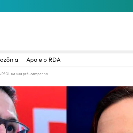
azônia
Apoie o RDA
o PSOL na sua pré-campanha