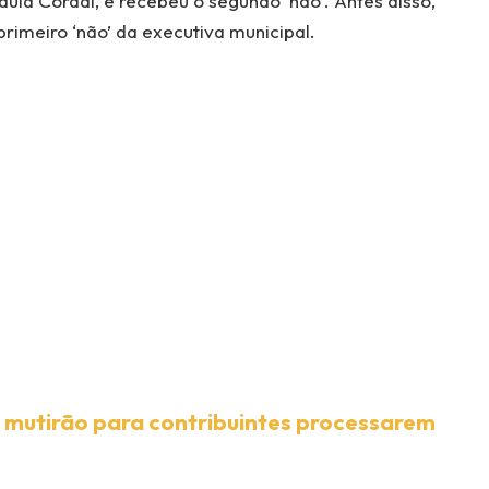
ula Coradi, e recebeu o segundo ‘não’. Antes disso,
rimeiro ‘não’ da executiva municipal.
 mutirão para contribuintes processarem