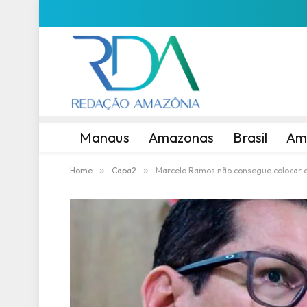
Manaus
Amazonas
Brasil
Am
Home
»
Capa2
»
Marcelo Ramos não consegue colocar 