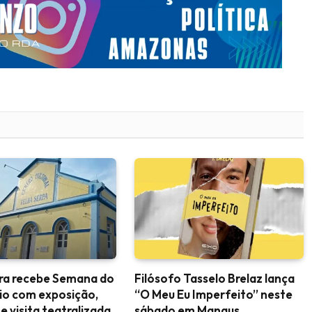
ara recebe Semana do
Filósofo Tasselo Brelaz lança
io com exposição,
“O Meu Eu Imperfeito” neste
 e visita teatralizada
sábado em Manaus