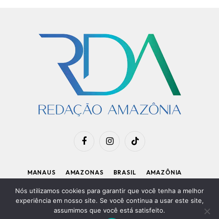
Facebook
Instagram
TikTok
MANAUS
AMAZONAS
BRASIL
AMAZÔNIA
APOIE O RDA
Nós utilizamos cookies para garantir que você tenha a melhor
experiência em nosso site. Se você continua a usar este site,
assumimos que você está satisfeito.
Diretor Executivo: Kleiton Renzo
|
Política de Privacidade