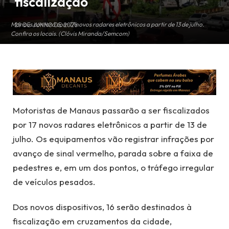
fiscalização
Manaus contará com 17 novos radares eletrônicos a partir de 13 de julho.
29 DE JUNHO DE 2026
Confira os locais. (Clóvis Miranda/Semcom)
Motoristas de Manaus passarão a ser fiscalizados
por 17 novos radares eletrônicos a partir de 13 de
julho. Os equipamentos vão registrar infrações por
avanço de sinal vermelho, parada sobre a faixa de
pedestres e, em um dos pontos, o tráfego irregular
de veículos pesados.
Dos novos dispositivos, 16 serão destinados à
fiscalização em cruzamentos da cidade,