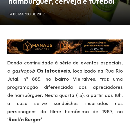
hambúrguer, cerveja e futebol
14 DE MARÇO DE 2017
Dando continuidade à série de eventos especiais,
o
gastropub
Os Intocáveis
, localizado na Rua Rio
Jutaí, nº 885, no bairro Vieiralves, traz uma
programação diferenciada aos apreciadores
de hambúrguer. Nesta quarta (15), a partir das 18h,
a casa serve sanduíches inspirados nos
personagens do filme homônimo de 1987, no
‘Rock’n Burger’
.