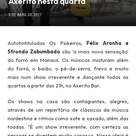
Axerito nesta quarta
5 DE ABRIL DE 2017
Autotintitulados Os Psikeiros,
Félix Aranha e
Strondo Zabumbada
são ‘a mais nova sensação’
do forró em Manaus. Os músicos misturam além
do forró, o baião, o pé-de-serra, frevo e muito
mais num show irreverente e dançante todas as
quartas a partir das 21h, no Axerito Bar.
Os shows na casa são contagiantes, alegres,
através de um repertório de clássicos da música
nordestina e ritmos como xote e xaxado, além das
toadas. “É um show irreverente, com certeza as
pessoas se divertem muito conosco. Nossa ideia é