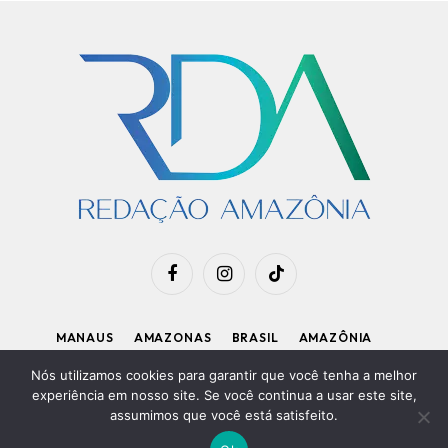
Facebook
Instagram
TikTok
MANAUS
AMAZONAS
BRASIL
AMAZÔNIA
APOIE O RDA
Nós utilizamos cookies para garantir que você tenha a melhor
experiência em nosso site. Se você continua a usar este site,
assumimos que você está satisfeito.
Diretor Executivo: Kleiton Renzo
|
Política de Privacidade