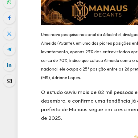
Uma nova pesquisa nacional da AtlasIntel, divulga
Almeida (Avante), em uma das piores posições ent
levantamento, apenas 23% dos entrevistados apro
cerca de 70%, índice que coloca Almeida como o se
nacional, ele ocupa a 25ª posição entre os 26 pr
(MS), Adriane Lopes.
O estudo ouviu mais de 82 mil pessoas em
dezembro, e confirma uma tendência já a
prefeito de Manaus segue em cresciment
de 2025.
@