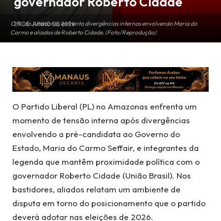
governador Roberto Cidade
O PL do Amazonas enfrenta divergências internas envolvendo Maria do
29 DE JUNHO DE 2026
Carmo e aliados de Roberto Cidade. (Foto/Reprodução)
O Partido Liberal (PL) no Amazonas enfrenta um
momento de tensão interna após divergências
envolvendo a pré-candidata ao Governo do
Estado, Maria do Carmo Seffair, e integrantes da
legenda que mantêm proximidade política com o
governador Roberto Cidade (União Brasil). Nos
bastidores, aliados relatam um ambiente de
disputa em torno do posicionamento que o partido
deverá adotar nas eleições de 2026.