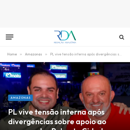
Home
»
Amazonas
»
PL vive tensão interna após divergências sobre apoio ao governador Roberto Cidade
AMAZONAS
PL vive tensão interna após
divergências sobre apoio ao