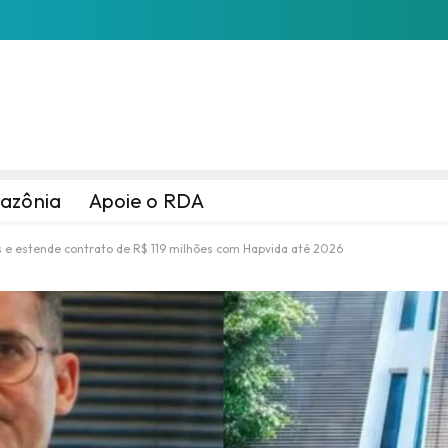
azônia
Apoie o RDA
s e estende contrato de R$ 119 milhões com Hapvida até 2026