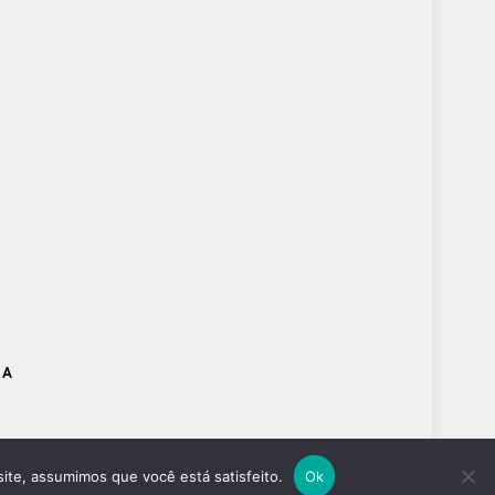
DA
site, assumimos que você está satisfeito.
Ok