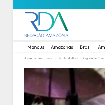
Manaus
Amazonas
Brasil
Am
Home
»
Amazonas
»
Samba do Bom no Pagode do Coron