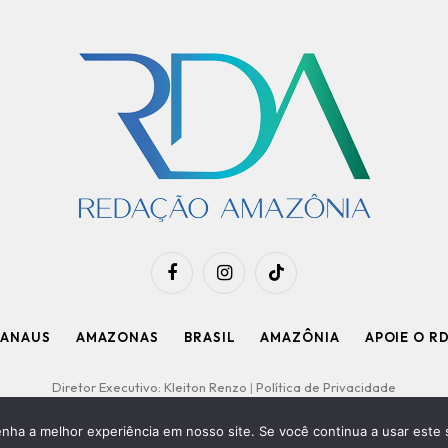
Facebook
Instagram
TikTok
ANAUS
AMAZONAS
BRASIL
AMAZÔNIA
APOIE O R
Diretor Executivo: Kleiton Renzo
|
Política de Privacidade
enha a melhor experiência em nosso site. Se você continua a usar este 