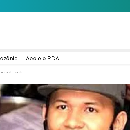
azônia
Apoie o RDA
el nesta sexta