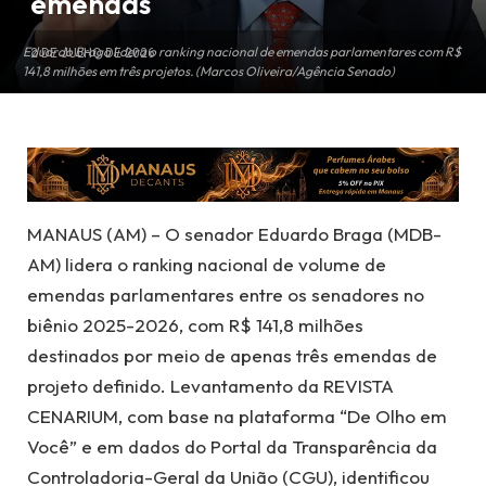
emendas
Eduardo Braga lidera o ranking nacional de emendas parlamentares com R$
2 DE JULHO DE 2026
141,8 milhões em três projetos. (Marcos Oliveira/Agência Senado)
MANAUS (AM) – O senador Eduardo Braga (MDB-
AM) lidera o ranking nacional de volume de
emendas parlamentares entre os senadores no
biênio 2025-2026, com R$ 141,8 milhões
destinados por meio de apenas três emendas de
projeto definido. Levantamento da REVISTA
CENARIUM, com base na plataforma “De Olho em
Você” e em dados do Portal da Transparência da
Controladoria-Geral da União (CGU), identificou