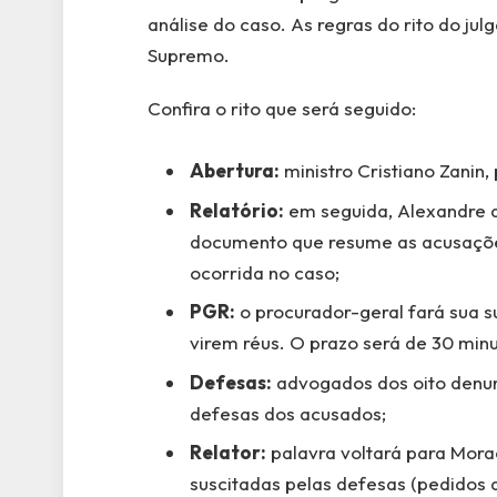
análise do caso. As regras do rito do ju
Supremo.
Confira o rito que será seguido:
Abertura:
ministro Cristiano Zanin,
Relatório:
em seguida, Alexandre de
documento que resume as acusações
ocorrida no caso;
PGR:
o procurador-geral fará sua 
virem réus. O prazo será de 30 minu
Defesas:
advogados dos oito denunc
defesas dos acusados;
Relator:
palavra voltará para Morae
suscitadas pelas defesas (pedidos 