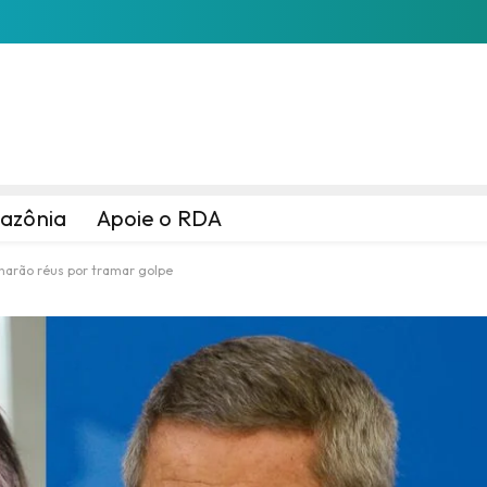
azônia
Apoie o RDA
rnarão réus por tramar golpe