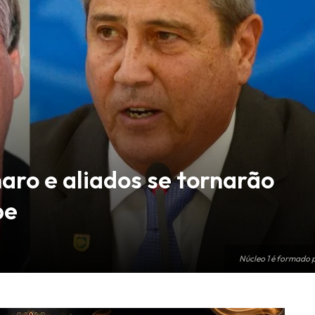
aro e aliados se tornarão
pe
Núcleo 1 é formado p