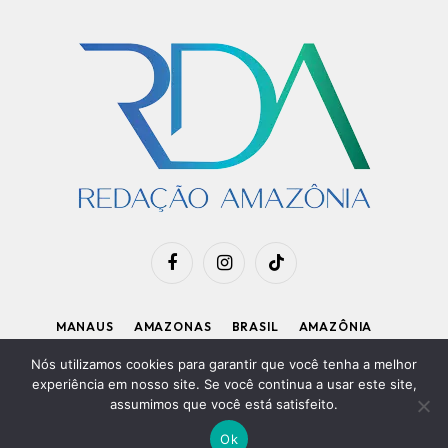
Facebook
Instagram
TikTok
MANAUS
AMAZONAS
BRASIL
AMAZÔNIA
APOIE O RDA
Nós utilizamos cookies para garantir que você tenha a melhor
experiência em nosso site. Se você continua a usar este site,
assumimos que você está satisfeito.
Diretor Executivo: Kleiton Renzo
|
Política de Privacidade
Ok