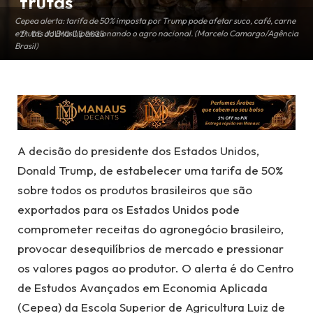
frutas
Cepea alerta: tarifa de 50% imposta por Trump pode afetar suco, café, carne
e frutas do Brasil, pressionando o agro nacional. (Marcelo Camargo/Agência
21 DE JULHO DE 2025
Brasil)
A decisão do presidente dos Estados Unidos,
Donald Trump, de estabelecer uma tarifa de 50%
sobre todos os produtos brasileiros que são
exportados para os Estados Unidos pode
comprometer receitas do agronegócio brasileiro,
provocar desequilíbrios de mercado e pressionar
os valores pagos ao produtor. O alerta é do Centro
de Estudos Avançados em Economia Aplicada
(Cepea) da Escola Superior de Agricultura Luiz de