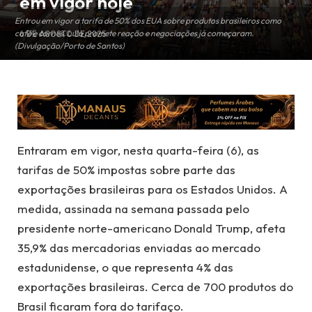
em vigor hoje
Entrou em vigor a tarifa de 50% dos EUA sobre produtos brasileiros como
café e carnes. Lula promete reação e negociações já começaram.
6 DE AGOSTO DE 2025
(Divulgação/Porto de Santos)
Entraram em vigor, nesta quarta-feira (6), as
tarifas de 50% impostas sobre parte das
exportações brasileiras para os Estados Unidos. A
medida, assinada na semana passada pelo
presidente norte-americano Donald Trump, afeta
35,9% das mercadorias enviadas ao mercado
estadunidense, o que representa 4% das
exportações brasileiras. Cerca de 700 produtos do
Brasil ficaram fora do tarifaço.