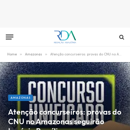
Home
»
Amazonas
»
Atenção concurseiros: provas do CNU no Amazonas seguirão horário Brasília
AMAZONAS
Atenção concurseiros: provas do
CNU no Amazonas seguirão