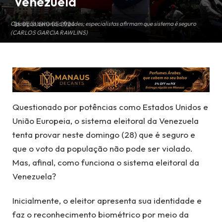
Venezuela
Oposição denuncia fraudes; especialistas afirmam que sistema é seguro
26 DE JULHO DE 2024
(CARLOS GARCIA RAWLINS)
Questionado por potências como Estados Unidos e
União Europeia, o sistema eleitoral da Venezuela
tenta provar neste domingo (28) que é seguro e
que o voto da população não pode ser violado.
Mas, afinal, como funciona o sistema eleitoral da
Venezuela?
Inicialmente, o eleitor apresenta sua identidade e
faz o reconhecimento biométrico por meio da